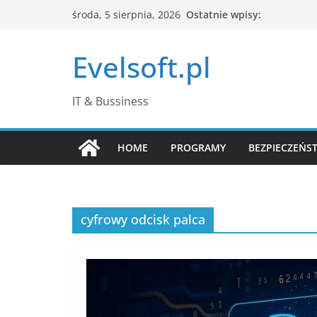
Przejdź
Ostatnie wpisy:
środa, 5 sierpnia, 2026
do
treści
Evelsoft.pl
IT & Bussiness
HOME
PROGRAMY
BEZPIECZEŃS
cyfrowy odcisk palca