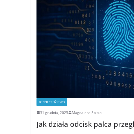
BEZPIECZEŃSTWO
31 grudnia, 2025
Magdalena Spitza
Jak działa odcisk palca przeg