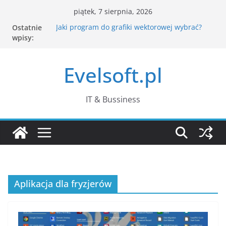
Przejdź
piątek, 7 sierpnia, 2026
do
Ostatnie
Jaki program do grafiki wektorowej wybrać?
treści
wpisy:
Jak CAPTCHA rozpoznaje człowieka? Co dzieje
się po kliknięciu „nie jestem robotem”?
Komputer działa wolno – jak znaleźć
Evelsoft.pl
przyczynę w Menedżerze zadań?
Passkeys – czym są klucze dostępu i czy
naprawdę zastąpią hasła?
Co zamiast WordPada w Windows 11?
IT & Bussiness
Najlepsze darmowe edytory tekstu
Aplikacja dla fryzjerów