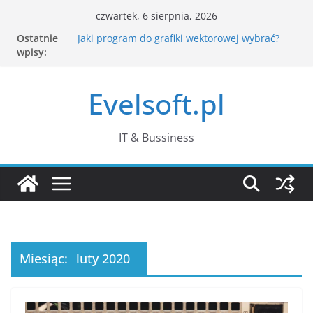
Przejdź
czwartek, 6 sierpnia, 2026
do
Ostatnie
Jaki program do grafiki wektorowej wybrać?
treści
wpisy:
Jak CAPTCHA rozpoznaje człowieka? Co dzieje
się po kliknięciu „nie jestem robotem”?
Komputer działa wolno – jak znaleźć
Evelsoft.pl
przyczynę w Menedżerze zadań?
Passkeys – czym są klucze dostępu i czy
naprawdę zastąpią hasła?
Co zamiast WordPada w Windows 11?
IT & Bussiness
Najlepsze darmowe edytory tekstu
Miesiąc:
luty 2020