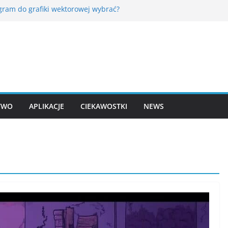
ogram do grafiki wektorowej wybrać?
TCHA rozpoznaje człowieka? Co dzieje się po
iu „nie jestem robotem”?
r działa wolno – jak znaleźć przyczynę w
erze zadań?
s – czym są klucze dostępu i czy naprawdę zastąpią
ast WordPada w Windows 11? Najlepsze darmowe
 tekstu
TWO
APLIKACJE
CIEKAWOSTKI
NEWS