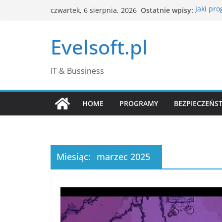
Przejdź
Ostatnie wpisy:
Jaki pr
czwartek, 6 sierpnia, 2026
do
Jak CAP
kliknięc
treści
Evelsoft.pl
Kompute
Menedż
Passkey
hasła?
IT & Bussiness
Co zami
edytory
HOME
PROGRAMY
BEZPIECZEŃS
Miesiąc:
marzec 2025