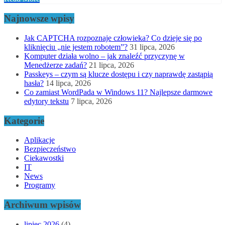
Najnowsze wpisy
Jak CAPTCHA rozpoznaje człowieka? Co dzieje się po
kliknięciu „nie jestem robotem”?
31 lipca, 2026
Komputer działa wolno – jak znaleźć przyczynę w
Menedżerze zadań?
21 lipca, 2026
Passkeys – czym są klucze dostępu i czy naprawdę zastąpią
hasła?
14 lipca, 2026
Co zamiast WordPada w Windows 11? Najlepsze darmowe
edytory tekstu
7 lipca, 2026
Kategorie
Aplikacje
Bezpieczeństwo
Ciekawostki
IT
News
Programy
Archiwum wpisów
lipiec 2026
(4)