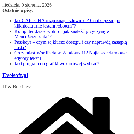
Przejdź
niedziela, 9 sierpnia, 2026
do
Ostatnie wpisy:
treści
Jak CAPTCHA rozpoznaje człowieka? Co dzieje się po
kliknięciu „nie jestem robotem”?
Komputer działa wolno – jak znaleźć przyczynę w
Menedżerze zadań?
Passkeys – czym są klucze dostępu i czy naprawdę zastąpią
hasła?
Co zamiast WordPada w Windows 11? Najlepsze darmowe
edytory tekstu
Jaki program do grafiki wektorowej wybrać?
Evelsoft.pl
IT & Bussiness