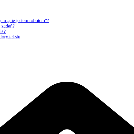
ciu „nie jestem robotem”?
e zadań?
ła?
ory tekstu