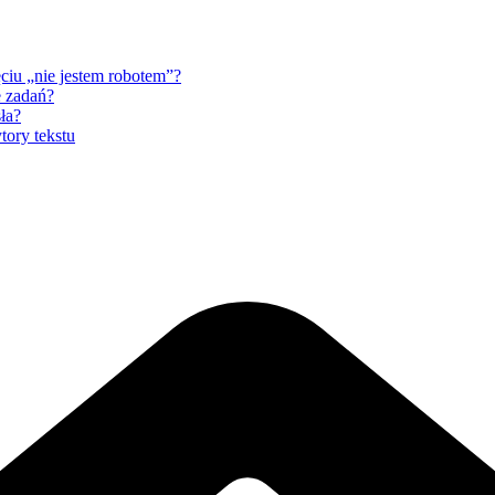
ciu „nie jestem robotem”?
e zadań?
ła?
ory tekstu