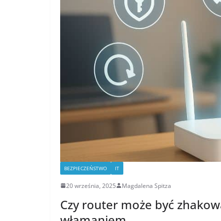
BEZPIECZEŃSTWO
IT
20 września, 2025
Magdalena Spitza
Czy router może być zhakowa
włamaniem