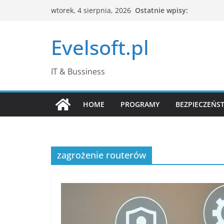
Przejdź
Ostatnie wpisy:
wtorek, 4 sierpnia, 2026
do
treści
Evelsoft.pl
IT & Bussiness
HOME
PROGRAMY
BEZPIECZEŃS
zagrożenie routerów