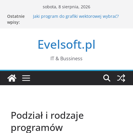
Przejdź
sobota, 8 sierpnia, 2026
do
Ostatnie
Jaki program do grafiki wektorowej wybrać?
treści
wpisy:
Jak CAPTCHA rozpoznaje człowieka? Co dzieje
się po kliknięciu „nie jestem robotem”?
Komputer działa wolno – jak znaleźć
Evelsoft.pl
przyczynę w Menedżerze zadań?
Passkeys – czym są klucze dostępu i czy
naprawdę zastąpią hasła?
Co zamiast WordPada w Windows 11?
IT & Bussiness
Najlepsze darmowe edytory tekstu
Podział i rodzaje
programów