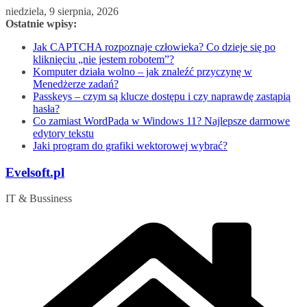
Przejdź
niedziela, 9 sierpnia, 2026
do
Ostatnie wpisy:
treści
Jak CAPTCHA rozpoznaje człowieka? Co dzieje się po
kliknięciu „nie jestem robotem”?
Komputer działa wolno – jak znaleźć przyczynę w
Menedżerze zadań?
Passkeys – czym są klucze dostępu i czy naprawdę zastąpią
hasła?
Co zamiast WordPada w Windows 11? Najlepsze darmowe
edytory tekstu
Jaki program do grafiki wektorowej wybrać?
Evelsoft.pl
IT & Bussiness