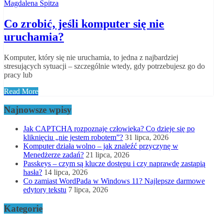
Magdalena Spitza
Co zrobić, jeśli komputer się nie
uruchamia?
Komputer, który się nie uruchamia, to jedna z najbardziej
stresujących sytuacji – szczególnie wtedy, gdy potrzebujesz go do
pracy lub
Read More
Najnowsze wpisy
Jak CAPTCHA rozpoznaje człowieka? Co dzieje się po
kliknięciu „nie jestem robotem”?
31 lipca, 2026
Komputer działa wolno – jak znaleźć przyczynę w
Menedżerze zadań?
21 lipca, 2026
Passkeys – czym są klucze dostępu i czy naprawdę zastąpią
hasła?
14 lipca, 2026
Co zamiast WordPada w Windows 11? Najlepsze darmowe
edytory tekstu
7 lipca, 2026
Kategorie