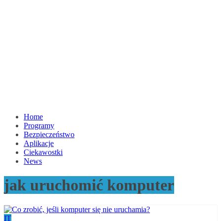
Home
Programy
Bezpieczeństwo
Aplikacje
Ciekawostki
News
jak uruchomić komputer
IT