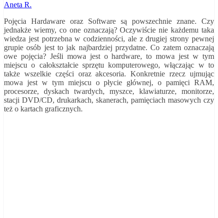
Aneta R.
Pojęcia Hardaware oraz Software są powszechnie znane. Czy
jednakże wiemy, co one oznaczają? Oczywiście nie każdemu taka
wiedza jest potrzebna w codzienności, ale z drugiej strony pewnej
grupie osób jest to jak najbardziej przydatne. Co zatem oznaczają
owe pojęcia? Jeśli mowa jest o hardware, to mowa jest w tym
miejscu o całokształcie sprzętu komputerowego, włączając w to
także wszelkie części oraz akcesoria. Konkretnie rzecz ujmując
mowa jest w tym miejscu o płycie głównej, o pamięci RAM,
procesorze, dyskach twardych, myszce, klawiaturze, monitorze,
stacji DVD/CD, drukarkach, skanerach, pamięciach masowych czy
też o kartach graficznych.