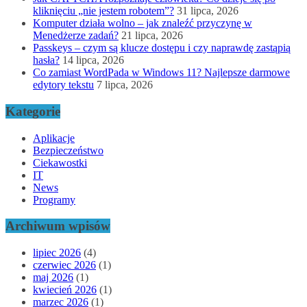
kliknięciu „nie jestem robotem”?
31 lipca, 2026
Komputer działa wolno – jak znaleźć przyczynę w
Menedżerze zadań?
21 lipca, 2026
Passkeys – czym są klucze dostępu i czy naprawdę zastąpią
hasła?
14 lipca, 2026
Co zamiast WordPada w Windows 11? Najlepsze darmowe
edytory tekstu
7 lipca, 2026
Kategorie
Aplikacje
Bezpieczeństwo
Ciekawostki
IT
News
Programy
Archiwum wpisów
lipiec 2026
(4)
czerwiec 2026
(1)
maj 2026
(1)
kwiecień 2026
(1)
marzec 2026
(1)