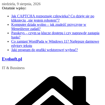
Przejdź
niedziela, 9 sierpnia, 2026
do
Ostatnie wpisy:
treści
Jak CAPTCHA rozpoznaje człowieka? Co dzieje się po
kliknięciu „nie jestem robotem”?
Komputer działa wolno – jak znaleźć przyczynę w
Menedżerze zadań?
Passkeys – czym są klucze dostępu i czy naprawdę zastąpią
hasła?
Co zamiast WordPada w Windows 11? Najlepsze darmowe
edytory tekstu
Jaki program do grafiki wektorowej wybrać?
Evelsoft.pl
IT & Bussiness