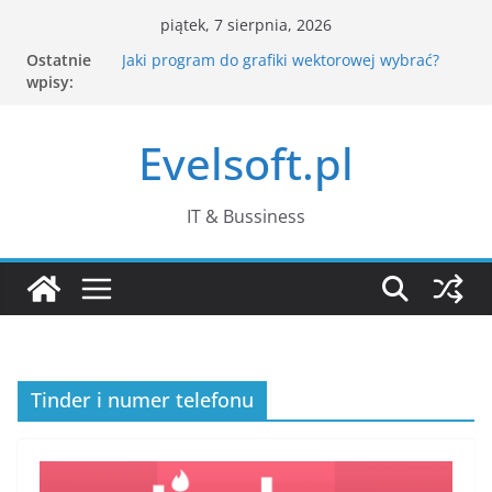
Przejdź
piątek, 7 sierpnia, 2026
do
Ostatnie
Jaki program do grafiki wektorowej wybrać?
treści
wpisy:
Jak CAPTCHA rozpoznaje człowieka? Co dzieje
się po kliknięciu „nie jestem robotem”?
Komputer działa wolno – jak znaleźć
Evelsoft.pl
przyczynę w Menedżerze zadań?
Passkeys – czym są klucze dostępu i czy
naprawdę zastąpią hasła?
Co zamiast WordPada w Windows 11?
IT & Bussiness
Najlepsze darmowe edytory tekstu
Tinder i numer telefonu