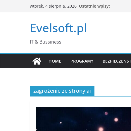
Przejdź
Ostatnie wpisy:
wtorek, 4 sierpnia, 2026
do
treści
Evelsoft.pl
IT & Bussiness
HOME
PROGRAMY
BEZPIECZEŃS
zagrożenie ze strony ai