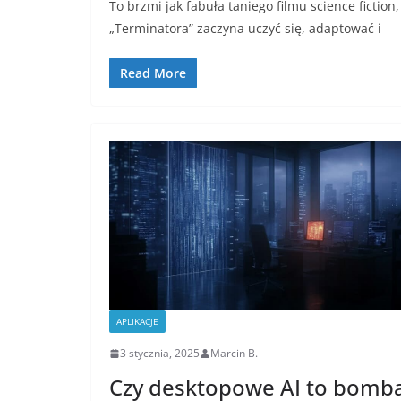
To brzmi jak fabuła taniego filmu science ficti
„Terminatora” zaczyna uczyć się, adaptować i
Read More
APLIKACJE
3 stycznia, 2025
Marcin B.
Czy desktopowe AI to bomb