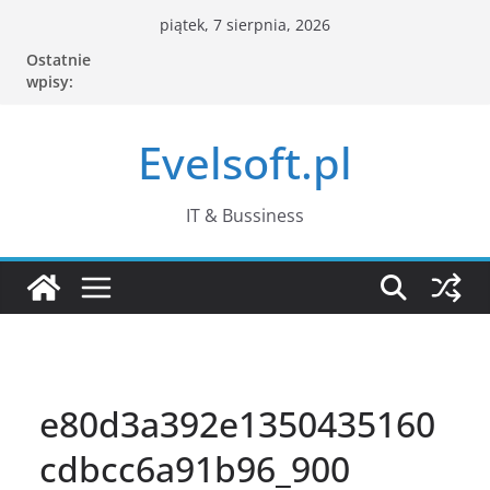
Przejdź
piątek, 7 sierpnia, 2026
do
Ostatnie
treści
wpisy:
Evelsoft.pl
IT & Bussiness
e80d3a392e1350435160
cdbcc6a91b96_900