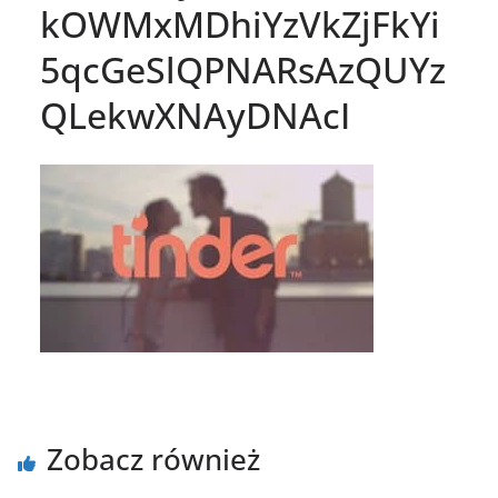
kOWMxMDhiYzVkZjFkYi
5qcGeSlQPNARsAzQUYz
QLekwXNAyDNAcI
Zobacz również