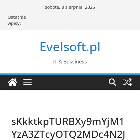
Przejdź
sobota, 8 sierpnia, 2026
do
Ostatnie
treści
wpisy:
Evelsoft.pl
IT & Bussiness
sKkktkpTURBXy9mYjM1
YzA3ZTcyOTQ2MDc4N2J