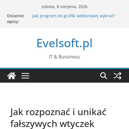
Przejdź
sobota, 8 sierpnia, 2026
do
Ostatnie
Jaki program do grafiki wektorowej wybrać?
treści
wpisy:
Jak CAPTCHA rozpoznaje człowieka? Co dzieje
się po kliknięciu „nie jestem robotem”?
Komputer działa wolno – jak znaleźć
Evelsoft.pl
przyczynę w Menedżerze zadań?
Passkeys – czym są klucze dostępu i czy
naprawdę zastąpią hasła?
Co zamiast WordPada w Windows 11?
IT & Bussiness
Najlepsze darmowe edytory tekstu
Jak rozpoznać i unikać
fałszywych wtyczek