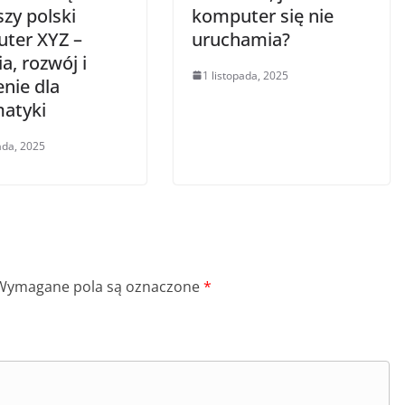
zy polski
komputer się nie
ter XYZ –
uruchamia?
ia, rozwój i
1 listopada, 2025
nie dla
matyki
ada, 2025
Wymagane pola są oznaczone
*