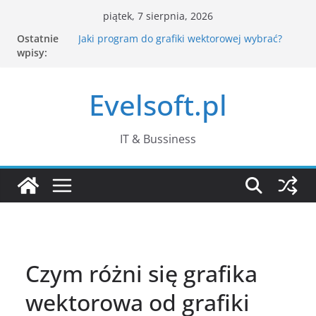
Przejdź
piątek, 7 sierpnia, 2026
do
Ostatnie
Jaki program do grafiki wektorowej wybrać?
treści
wpisy:
Jak CAPTCHA rozpoznaje człowieka? Co dzieje
się po kliknięciu „nie jestem robotem”?
Komputer działa wolno – jak znaleźć
Evelsoft.pl
przyczynę w Menedżerze zadań?
Passkeys – czym są klucze dostępu i czy
naprawdę zastąpią hasła?
Co zamiast WordPada w Windows 11?
IT & Bussiness
Najlepsze darmowe edytory tekstu
Czym różni się grafika
wektorowa od grafiki