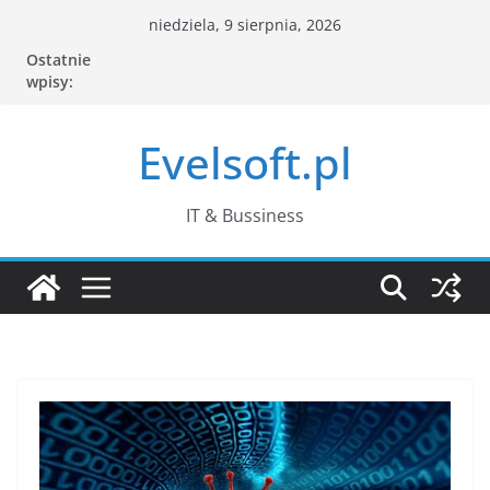
Przejdź
niedziela, 9 sierpnia, 2026
do
Ostatnie
treści
wpisy:
Evelsoft.pl
IT & Bussiness