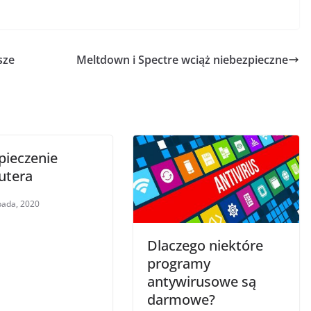
sze
Meltdown i Spectre wciąż niebezpieczne
pieczenie
utera
opada, 2020
Dlaczego niektóre
programy
antywirusowe są
darmowe?