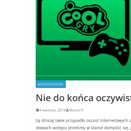
BEZPIECZEŃSTWO
Nie do końca oczywis
4 kwietnia, 2018
Marcin P.
Są dzisiaj takie przypadki oszust internetowych
słowach wstępu jesteśmy w stanie domyślić się, ja