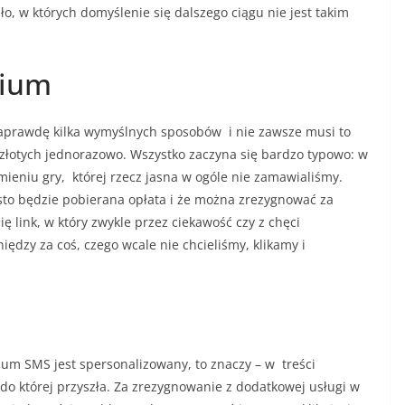
iło, w których domyślenie się dalszego ciągu nie jest takim
mium
 naprawdę kilka wymyślnych sposobów i nie zawsze musi to
 złotych jednorazowo. Wszystko zaczyna się bardzo typowo: w
ieniu gry, której rzecz jasna w ogóle nie zamawialiśmy.
ęsto będzie pobierana opłata i że można zrezygnować za
ę link, w który zwykle przez ciekawość czy z chęci
iędzy za coś, czego wcale nie chcieliśmy, klikamy i
um SMS jest spersonalizowany, to znaczy – w treści
do której przyszła. Za zrezygnowanie z dodatkowej usługi w