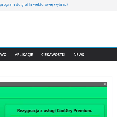
 program do grafiki wektorowej wybrać?
CAPTCHA rozpoznaje człowieka? Co dzieje się po
nięciu „nie jestem robotem”?
uter działa wolno – jak znaleźć przyczynę w
edżerze zadań?
keys – czym są klucze dostępu i czy naprawdę zastąpią
a?
zamiast WordPada w Windows 11? Najlepsze darmowe
ory tekstu
TWO
APLIKACJE
CIEKAWOSTKI
NEWS