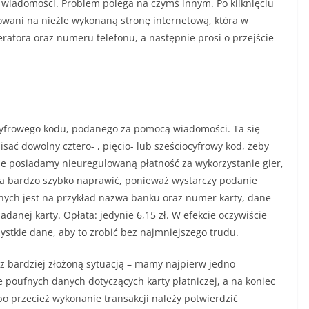
 wiadomości. Problem polega na czymś innym. Po kliknięciu
wani na nieźle wykonaną stronę internetową, która w
ratora oraz numeru telefonu, a następnie prosi o przejście
cyfrowego kodu, podanego za pomocą wiadomości. Ta się
isać dowolny cztero- , pięcio- lub sześciocyfrowy kod, żeby
, że posiadamy nieuregulowaną płatność za wykorzystanie gier,
a bardzo szybko naprawić, ponieważ wystarczy podanie
ych jest na przykład nazwa banku oraz numer karty, dane
danej karty. Opłata: jedynie 6,15 zł. W efekcie oczywiście
ystkie dane, aby to zrobić bez najmniejszego trudu.
 bardziej złożoną sytuacją – mamy najpierw jedno
poufnych danych dotyczących karty płatniczej, a na koniec
 przecież wykonanie transakcji należy potwierdzić