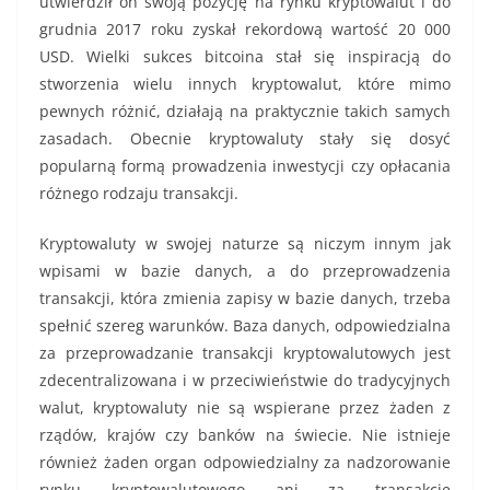
utwierdził on swoją pozycję na rynku kryptowalut i do
grudnia 2017 roku zyskał rekordową wartość 20 000
USD. Wielki sukces bitcoina stał się inspiracją do
stworzenia wielu innych kryptowalut, które mimo
pewnych różnić, działają na praktycznie takich samych
zasadach. Obecnie kryptowaluty stały się dosyć
popularną formą prowadzenia inwestycji czy opłacania
różnego rodzaju transakcji.
Kryptowaluty w swojej naturze są niczym innym jak
wpisami w bazie danych, a do przeprowadzenia
transakcji, która zmienia zapisy w bazie danych, trzeba
spełnić szereg warunków. Baza danych, odpowiedzialna
za przeprowadzanie transakcji kryptowalutowych jest
zdecentralizowana i w przeciwieństwie do tradycyjnych
walut, kryptowaluty nie są wspierane przez żaden z
rządów, krajów czy banków na świecie. Nie istnieje
również żaden organ odpowiedzialny za nadzorowanie
rynku kryptowalutowego ani za transakcje