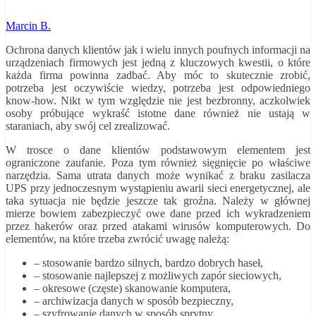
Marcin B.
Ochrona danych klientów jak i wielu innych poufnych informacji na
urządzeniach firmowych jest jedną z kluczowych kwestii, o które
każda firma powinna zadbać. Aby móc to skutecznie zrobić,
potrzeba jest oczywiście wiedzy, potrzeba jest odpowiedniego
know-how. Nikt w tym względzie nie jest bezbronny, aczkolwiek
osoby próbujące wykraść istotne dane również nie ustają w
staraniach, aby swój cel zrealizować.
W trosce o dane klientów podstawowym elementem jest
ograniczone zaufanie. Poza tym również sięgnięcie po właściwe
narzędzia. Sama utrata danych może wynikać z braku zasilacza
UPS przy jednoczesnym wystąpieniu awarii sieci energetycznej, ale
taka sytuacja nie będzie jeszcze tak groźna. Należy w głównej
mierze bowiem zabezpieczyć owe dane przed ich wykradzeniem
przez hakerów oraz przed atakami wirusów komputerowych. Do
elementów, na które trzeba zwrócić uwagę należą:
– stosowanie bardzo silnych, bardzo dobrych haseł,
– stosowanie najlepszej z możliwych zapór sieciowych,
– okresowe (częste) skanowanie komputera,
– archiwizacja danych w sposób bezpieczny,
– szyfrowanie danych w sposób sprytny.