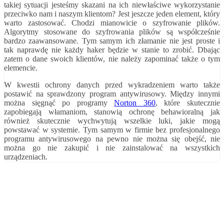
takiej sytuacji jesteśmy skazani na ich niewłaściwe wykorzystanie
przeciwko nam i naszym klientom? Jest jeszcze jeden element, który
warto zastosować. Chodzi mianowicie o szyfrowanie plików.
Algorytmy stosowane do szyfrowania plików są współcześnie
bardzo zaawansowane. Tym samym ich złamanie nie jest proste i
tak naprawdę nie każdy haker będzie w stanie to zrobić. Dbając
zatem o dane swoich klientów, nie należy zapominać także o tym
elemencie.
W kwestii ochrony danych przed wykradzeniem warto także
postawić na sprawdzony program antywirusowy. Między innymi
można sięgnąć po programy
Norton 360
, które skutecznie
zapobiegają włamaniom, stanowią ochronę behawioralną jak
również skutecznie wychwytują wszelkie luki, jakie mogą
powstawać w systemie. Tym samym w firmie bez profesjonalnego
programu antywirusowego na pewno nie można się obejść, nie
można go nie zakupić i nie zainstalować na wszystkich
urządzeniach.