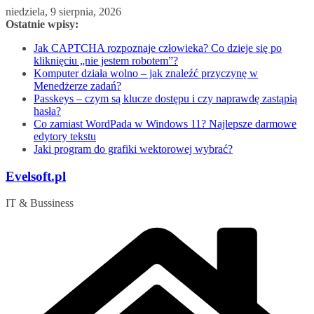
Przejdź
niedziela, 9 sierpnia, 2026
do
Ostatnie wpisy:
treści
Jak CAPTCHA rozpoznaje człowieka? Co dzieje się po
kliknięciu „nie jestem robotem”?
Komputer działa wolno – jak znaleźć przyczynę w
Menedżerze zadań?
Passkeys – czym są klucze dostępu i czy naprawdę zastąpią
hasła?
Co zamiast WordPada w Windows 11? Najlepsze darmowe
edytory tekstu
Jaki program do grafiki wektorowej wybrać?
Evelsoft.pl
IT & Bussiness